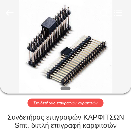
Shenzhen
Sinrui
Technology
Co.,
Ltd..
All
Rights
Reserved.
ΣΠΊΤΙ
ΠΡΟΪΌΝΤΑ
ΠΕΡΊΠΟΥ
ΕΜΕΊΣ
ΓΎΡΟΣ
ΕΡΓΟΣΤΑΣΊΩΝ
Συνδετήρας επιγραφών καρφιτσών
Συνδετήρας επιγραφών ΚΑΡΦΙΤΣΩΝ
ΠΟΙΟΤΙΚΌΣ
Smt, διπλή επιγραφή καρφιτσών