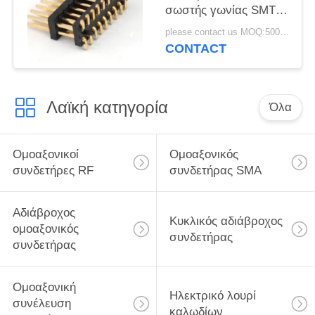
σωστής γωνίας SMT
καρφιτσών
please contact us MOQ:5000pcs
συνδετήρων 2x9
CONTACT
επιγραφών καρφιτσών
Λαϊκή κατηγορία
Όλα
Ομοαξονικοί
Ομοαξονικός
συνδετήρες RF
συνδετήρας SMA
Αδιάβροχος
Κυκλικός αδιάβροχος
ομοαξονικός
συνδετήρας
συνδετήρας
Ομοαξονική
Ηλεκτρικό λουρί
συνέλευση
καλωδίων