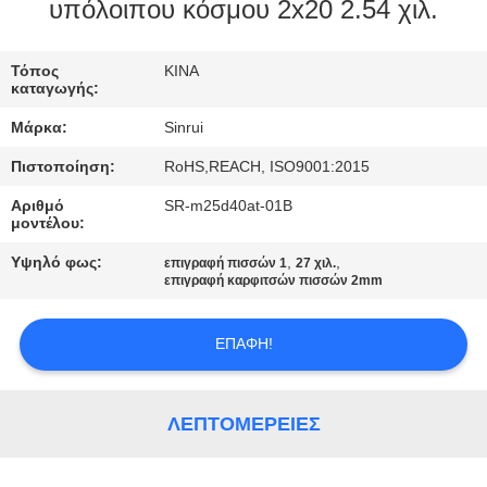
ΈΛΕΓΧΟΣ
υπόλοιπου κόσμου 2x20 2.54 χιλ.
ΜΑΣ
Τόπος
ΚΙΝΑ
καταγωγής:
ΕΛΆΤΕ
Μάρκα:
Sinrui
ΣΕ
Πιστοποίηση:
RoHS,REACH, ISO9001:2015
ΕΠΑΦΉ
Αριθμό
SR-m25d40at-01B
ΜΕ
μοντέλου:
Υψηλό φως:
,
,
επιγραφή πισσών 1
27 χιλ.
ΖΗΤΉΣΤΕ
επιγραφή καρφιτσών πισσών 2mm
ΈΝΑ
ΕΠΑΦΉ!
ΑΠΌΣΠΑΣΜΑ
SITEMAP
ΛΕΠΤΟΜΈΡΕΙΕΣ