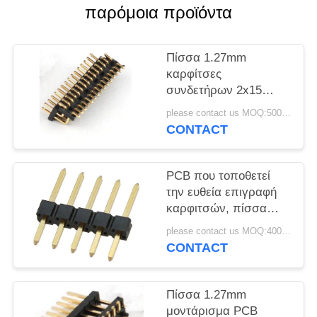
PRIVACY
παρόμοια προϊόντα
POLICY
Πίσσα 1.27mm
καρφίτσες
συνδετήρων 2x15
επιγραφών καρφιτσών
please contact us MOQ:5000pcs
90 καρφίτσες
CONTACT
επιγραφών βαθμού
PCB που τοποθετεί
την ευθεία επιγραφή
καρφιτσών, πίσσα
2.54mm καρφιτσών
please contact us MOQ:4000PCS
1x5 επιγραφή
CONTACT
καρφιτσών
Πίσσα 1.27mm
μοντάρισμα PCB