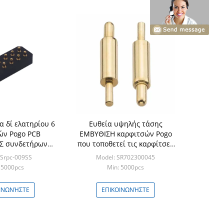
α δί ελατηρίου 6
Ευθεία υψηλής τάσης
ών Pogo PCB
ΕΜΒΥΘΙΣΗ καρφιτσών Pogo
Σ συνδετήρων
που τοποθετεί τις καρφίτσες
ετούν την πίσσα
Smt Pogo
 Srpc-009SS
Model: SR702300045
.54mm
 5000pcs
Min: 5000pcs
ΙΝΩΝΉΣΤΕ
ΕΠΙΚΟΙΝΩΝΉΣΤΕ