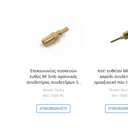
Επικοινωνίας συσκευών
Κατ' ευθείαν M
ευθύς RF Smb αρσενικός
καρύδι συνδε
συνδετήρας συνδετήρων 50
ομοαξονικό που τ
ωμ Crimp για το καλώδιο
το μικροϋπολογισ
Model: Smb-j
Model: Mcx
Min: 1000 PC
Min: 1000
ΕΠΙΚΟΙΝΩΝΉΣΤΕ
ΕΠΙΚΟΙΝΩΝ