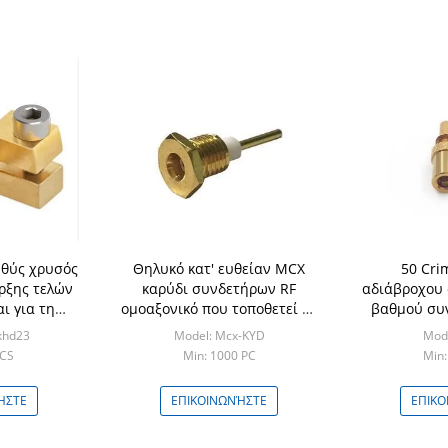
θύς χρυσός
Θηλυκό κατ' ευθείαν MCX
50 Cri
ρξης τελών
καρύδι συνδετήρων RF
αδιάβροχου 
ι για τη
ομοαξονικό που τοποθετεί με
βαθμού συ
PCB
το λωρίδα μικροϋπολογιστών
khd23
Model: Mcx-KYD
Mode
PCS
Min: 1000 PC
Min:
ΉΣΤΕ
ΕΠΙΚΟΙΝΩΝΉΣΤΕ
ΕΠΙΚΟ