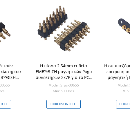
θετούν
Η πίσσα 2.54mm ευθεία
Η συμπιεζόμε
 ελατηρίου
ΕΜΒΎΘΙΣΗ μαγνητικών Pogo
επιτροπή σ
ΜΒΎΘΙΣΗ
συνδετήρων 2x7P για το PCB
μαγνητική 
ιτσών Pogo
τοποθετεί
την πί
-005SS
Model: Srpc-006SS
Model:
pcs
Min: 5000pcs
Min:
ΉΣΤΕ
ΕΠΙΚΟΙΝΩΝΉΣΤΕ
ΕΠΙΚΟ