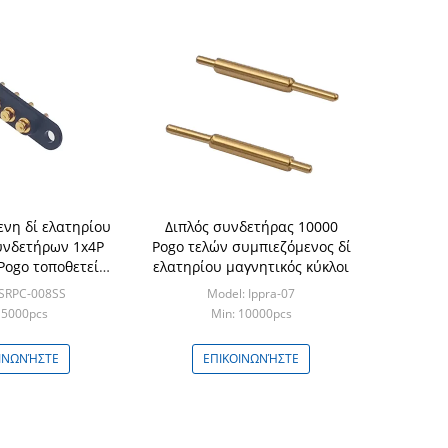
νη δί ελατηρίου
Διπλός συνδετήρας 10000
υνδετήρων 1x4P
Pogo τελών συμπιεζόμενος δί
Pogo τοποθετεί
ελατηρίου μαγνητικός κύκλοι
σσα 2.54mm
 SRPC-008SS
Model: Ippra-07
 5000pcs
Min: 10000pcs
ΙΝΩΝΉΣΤΕ
ΕΠΙΚΟΙΝΩΝΉΣΤΕ