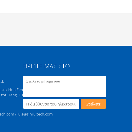
ΒΡΕΊΤΕ ΜΑΣ ΣΤΟ
td.
 της Hua Feng και πάρκο τεχν
του Tang, Fu Yong Town, περι
Στείλετε
ech.com / luis@sinruitech.com