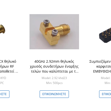
CX θηλυκό
40GHz 2.92mm θηλυκός
Συμπιεζόμεν
τήρων RF
χρυσός συνδετήρων έναρξης
καρφιτσ
οποθετεί με
τελών που καλύπτεται με το
ΕΜΒΥΘΙΣΗ
τή - λωρίδα
φραγμό για τη δοκιμή PCB
ευθέα τοποθ
-KYD
Model: 2.92 khd23
Model:
2
 PC
Min: 500pcs
Min:
ΉΣΤΕ
ΕΠΙΚΟΙΝΩΝΉΣΤΕ
ΕΠΙΚΟ