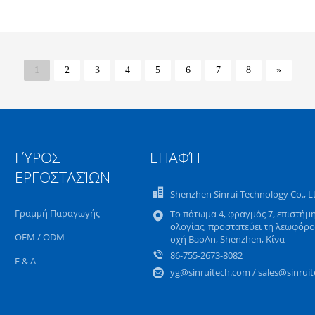
1
2
3
4
5
6
7
8
»
ΓΎΡΟΣ
ΕΠΑΦΉ
ΕΡΓΟΣΤΑΣΊΩΝ
Shenzhen Sinrui Technology Co., L
Γραμμή Παραγωγής
Το πάτωμα 4, φραγμός 7, επιστήμη
ολογίας, προστατεύει τη λεωφόρο 
OEM / ODM
οχή BaoAn, Shenzhen, Κίνα
86-755-2673-8082
Ε & Α
yg@sinruitech.com / sales@sinruit