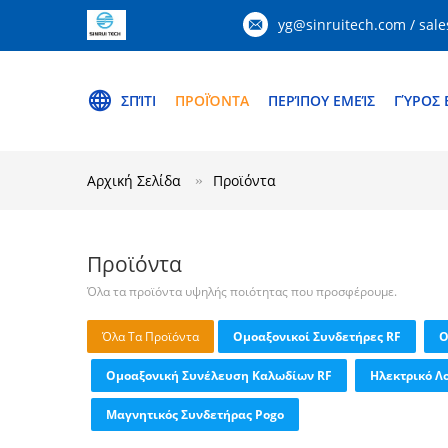
yg@sinruitech.com / sale
ΣΠΊΤΙ
ΠΡΟΪΌΝΤΑ
ΠΕΡΊΠΟΥ ΕΜΕΊΣ
ΓΎΡΟΣ 
Αρχική Σελίδα
Προϊόντα
Προϊόντα
Όλα τα προϊόντα υψηλής ποιότητας που προσφέρουμε.
Όλα Τα Προϊόντα
Ομοαξονικοί Συνδετήρες RF
Ο
Ομοαξονική Συνέλευση Καλωδίων RF
Ηλεκτρικό Λ
Μαγνητικός Συνδετήρας Pogo