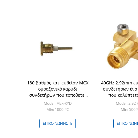
180 βαθμός κατ' ευθείαν MCX
40GHz 2.92mm ευ
ομοαξονικό καρύδι
συνδετήρων ένα
συνδετήρων που τοποθετεί
που καλύπτετα
500 Cyles
δοκιμή 
Model: Mcx-KYD
Model: 2.92 
Min: 1000 PC
Min: 500
ΕΠΙΚΟΙΝΩΝΉΣΤΕ
ΕΠΙΚΟΙΝΩΝ