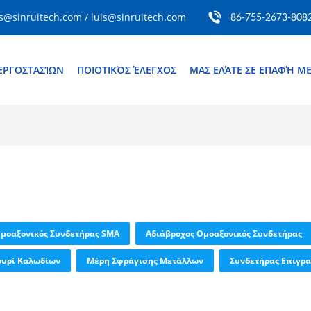
s@sinruitech.com / luis@sinruitech.com
86-755-2673-808
ΕΡΓΟΣΤΑΣΊΩΝ
ΠΟΙΟΤΙΚΌΣ ΈΛΕΓΧΟΣ
ΜΑΣ ΕΛΆΤΕ ΣΕ ΕΠΑΦΉ Μ
μοαξονικός Συνδετήρας SMA
Αδιάβροχος Ομοαξονικός Συνδετήρας
ουρί Καλωδίων
Μέρη Σφράγισης Μετάλλων
Συνδετήρας Επιγρ