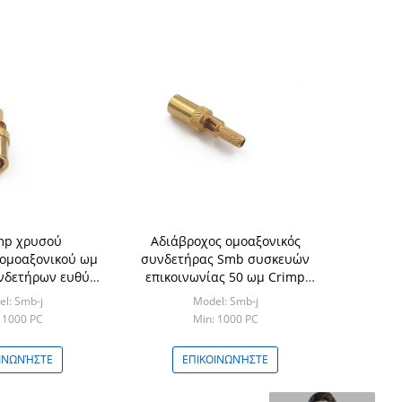
mp χρυσού
Αδιάβροχος ομοαξονικός
ομοαξονικού ωμ
συνδετήρας Smb συσκευών
νδετήρων ευθύ
επικοινωνίας 50 ωμ Crimp
180
για το καλώδιο
l: Smb-j
Model: Smb-j
 1000 PC
Min: 1000 PC
ΙΝΩΝΉΣΤΕ
ΕΠΙΚΟΙΝΩΝΉΣΤΕ