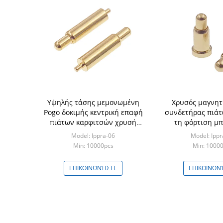
Υψηλής τάσης μεμονωμένη
Χρυσός μαγνητ
Pogo δοκιμής κεντρική επαφή
συνδετήρας πιάτ
πιάτων καρφιτσών χρυσή
τη φόρτιση μ
που καλύπτεται
Model: Ippra-06
Model: Ippr
Min: 10000pcs
Min: 1000
ΕΠΙΚΟΙΝΩΝΉΣΤΕ
ΕΠΙΚΟΙΝΩΝ