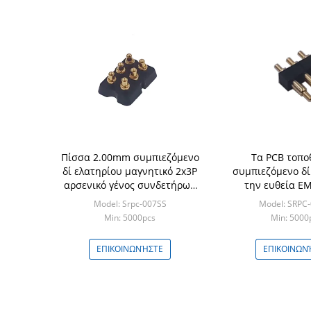
Πίσσα 2.00mm συμπιεζόμενο
Τα PCB τοπο
δί ελατηρίου μαγνητικό 2x3P
συμπιεζόμενο δί
αρσενικό γένος συνδετήρων
την ευθεία Ε
καρφιτσών Pogo
συνδετήρων καρφ
Model: Srpc-007SS
Model: SRPC
1x3P
Min: 5000pcs
Min: 5000
ΕΠΙΚΟΙΝΩΝΉΣΤΕ
ΕΠΙΚΟΙΝΩΝ