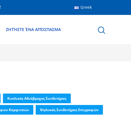
Greek
2
Ε
ΖΗΤΉΣΤΕ ΈΝΑ ΑΠΌΣΠΑΣΜΑ
Κυκλικός Αδιάβροχος Συνδετήρας
αφών Καρφιτσών
Θηλυκός Συνδετήρας Επιγραφών