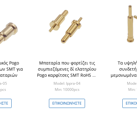
ικός Pogo
Μπαταρία που φορτίζει τις
Τα υψηλή
ων SMT για
συμπιεζόμενες δί ελατηρίου
συνδετή
παταριών
Pogo καρφίτσες SMT RoHS με
μεμονωμένα 
την ουρά
τοπ
a-05
Model: Ippra-04
Model
0pcs
Min: 10000pcs
Min:
ΉΣΤΕ
ΕΠΙΚΟΙΝΩΝΉΣΤΕ
ΕΠΙΚΟ