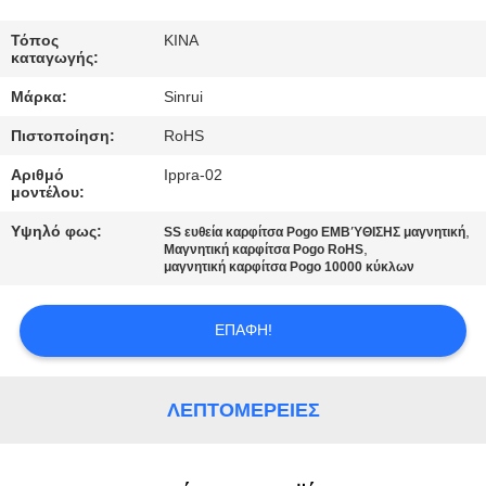
ΈΛΕΓΧΟΣ
Τόπος
ΚΙΝΑ
καταγωγής:
ΜΑΣ
Μάρκα:
Sinrui
ΕΛΆΤΕ
Πιστοποίηση:
RoHS
ΣΕ
Αριθμό
Ippra-02
ΕΠΑΦΉ
μοντέλου:
ΜΕ
Υψηλό φως:
,
SS ευθεία καρφίτσα Pogo ΕΜΒΎΘΙΣΗΣ μαγνητική
,
Μαγνητική καρφίτσα Pogo RoHS
μαγνητική καρφίτσα Pogo 10000 κύκλων
ΖΗΤΉΣΤΕ
ΈΝΑ
ΕΠΑΦΉ!
ΑΠΌΣΠΑΣΜΑ
ΛΕΠΤΟΜΈΡΕΙΕΣ
SITEMAP