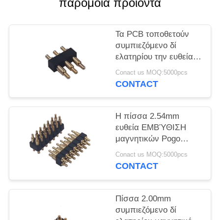
παρόμοια προϊόντα
PRIVACY
POLICY
Τα PCB τοποθετούν
συμπιεζόμενο δί
ελατηρίου την ευθεία
ΕΜΒΎΘΙΣΗ
Conact us MOQ:5000pcs
συνδετήρων
CONTACT
καρφιτσών Pogo 1x3P
Η πίσσα 2.54mm
ευθεία ΕΜΒΎΘΙΣΗ
μαγνητικών Pogo
συνδετήρων 2x7P για
Conact us MOQ:5000pcs
το PCB τοποθετεί
CONTACT
Πίσσα 2.00mm
συμπιεζόμενο δί