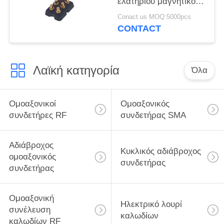
ελατηρίου μαγνητικό
2x3P αρσενικό γένος
Conact us MOQ:5000pcs
συνδετήρων
CONTACT
καρφιτσών Pogo
Λαϊκή κατηγορία
Όλα
Ομοαξονικοί
Ομοαξονικός
συνδετήρες RF
συνδετήρας SMA
Αδιάβροχος
Κυκλικός αδιάβροχος
ομοαξονικός
συνδετήρας
συνδετήρας
Ομοαξονική
Ηλεκτρικό λουρί
συνέλευση
καλωδίων
καλωδίων RF