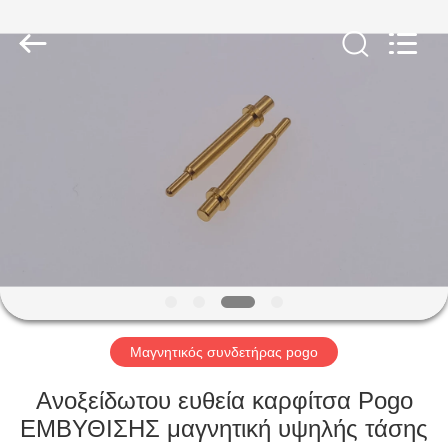
Shenzhen
Sinrui
Technology
Co.,
Ltd..
All
Rights
Reserved.
ΣΠΊΤΙ
ΠΡΟΪΌΝΤΑ
ΠΕΡΊΠΟΥ
ΕΜΕΊΣ
ΓΎΡΟΣ
ΕΡΓΟΣΤΑΣΊΩΝ
Μαγνητικός συνδετήρας pogo
Ανοξείδωτου ευθεία καρφίτσα Pogo
ΠΟΙΟΤΙΚΌΣ
ΕΜΒΥΘΙΣΗΣ μαγνητική υψηλής τάσης