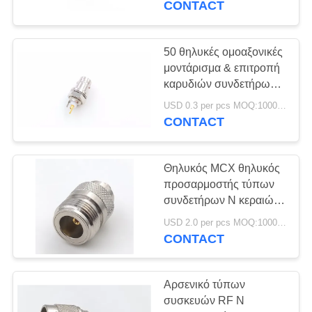
CONTACT
22
θηλυκός
50 θηλυκές ομοαξονικές
μοντάρισμα & επιτροπή
συνδετήρας
καρυδιών συνδετήρων
ωμ RF BNC που
επιγραφών
USD 0.3 per pcs MOQ:1000pcs
τοποθετούν με το
CONTACT
καλώδιο
Θηλυκός MCX θηλυκός
36
προσαρμοστής τύπων
Μαγνητικός
συνδετήρων Ν κεραιών
6GHz RF ομοαξονικός
συνδετήρας pogo
USD 2.0 per pcs MOQ:1000pcs
50 ωμ
CONTACT
Αρσενικό τύπων
συσκευών RF Ν