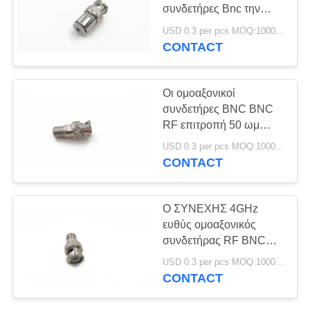
PRIVACY
συνδετήρες Bnc την
POLICY
επιτροπή που τοποθετεί
USD 0.3 per pcs MOQ:1000pcs
το ΣΥΝΕΧΕΣ 4GHz
CONTACT
8
νικέλινο σώμα
Ομοαξονική
Οι ομοαξονικοί
συνέλευση
συνδετήρες BNC BNC
RF επιτροπή 50 ωμ
καλωδίων RF
τοποθετούν τον
USD 0.3 per pcs MOQ:1000pcs
ομοαξονικό συνδετήρα
CONTACT
με το καλώδιο
13
Ο ΣΥΝΕΧΗΣ 4GHz
Ηλεκτρικό λουρί
ευθύς ομοαξονικός
συνδετήρας RF BNC
καλωδίων
αρσενικό 50 ωμ πείθει
USD 0.3 per pcs MOQ:1000pcs
το σφιγκτήρα
CONTACT
συνδετήρων με το
καλώδιο VSWR 1:1.30