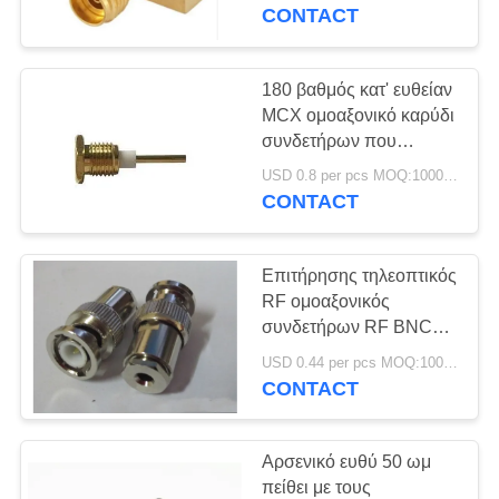
ΈΛΕΓΧΟΣ
PCB
CONTACT
ΜΑΣ
180 βαθμός κατ' ευθείαν
15
ΕΛΆΤΕ
MCX ομοαξονικό καρύδι
Αδιάβροχος
συνδετήρων που
ΣΕ
τοποθετεί 500 Cyles
ομοαξονικός
USD 0.8 per pcs MOQ:1000 PC
ΕΠΑΦΉ
CONTACT
ΜΕ
συνδετήρας
Επιτήρησης τηλεοπτικός
ΖΗΤΉΣΤΕ
RF ομοαξονικός
ΈΝΑ
συνδετήρων RF BNC
17
σφιγκτήρας
ΑΠΌΣΠΑΣΜΑ
USD 0.44 per pcs MOQ:1000pcs
Κυκλικός
βουλωμάτων Q9
CONTACT
συνδετήρων αρσενικός
αδιάβροχος
με το καλώδιο
SITEMAP
Αρσενικό ευθύ 50 ωμ
συνδετήρας
πείθει με τους