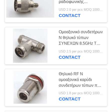
ραδιοφωνικής
μετάδοσης στο θηλυκό
USD 2.0 per pcs MOQ:1000pcs
προσαρμοστή συνεχές
CONTACT
ρεύμα 8.5GHz SMA 50
ωμ
Ομοαξονικό συνδετήρων
Ν θηλυκό τύπων
ΣΥΝΕΧΩΝ 8.5GHz Τ
RF στο αρσενικό Ν στο
USD 2.5 per pcs MOQ:1000pcs
θηλυκό ευθύ
CONTACT
προσαρμοστή
γραμμάτων Τ Ν
Θηλυκό RF Ν
ομοαξονικό καρύδι
συνδετήρων τύπων που
τοποθετεί με Crimp για
USD 1.8 per pcs MOQ:1000pcs
το καλώδιο
CONTACT