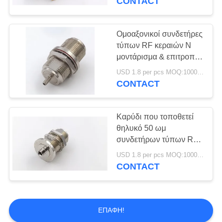
CONTACT
Ομοαξονικοί συνδετήρες
τύπων RF κεραιών Ν
μοντάρισμα & επιτροπή
καρυδιών 50 ωμ που
USD 1.8 per pcs MOQ:1000pcs
τοποθετούν με το
CONTACT
καλώδιο
Καρύδι που τοποθετεί
θηλυκό 50 ωμ
συνδετήρων τύπων RF
Ν για το ασύρματο
USD 1.8 per pcs MOQ:1000pcs
σύστημα επικοινωνιών
CONTACT
ΕΠΑΦΉ!