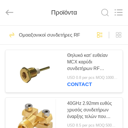
Shenzhen
Sinrui
Technology
Co.,
Προϊόντα
Ltd..
All
Rights
Reserved.
ΣΠΊΤΙ
45
Ομοαξονικοί συνδετήρες RF
Ομοαξονικοί
ΠΡΟΪΌΝΤΑ
συνδετήρες RF
Θηλυκό κατ' ευθείαν
MCX καρύδι
ΠΕΡΊΠΟΥ
συνδετήρων RF
ΕΜΕΊΣ
ομοαξονικό που
USD 0.8 per pcs MOQ:1000 PC
τοποθετεί με το λωρίδα
CONTACT
μικροϋπολογιστών
22
ΓΎΡΟΣ
Ομοαξονικός
ΕΡΓΟΣΤΑΣΊΩΝ
40GHz 2.92mm ευθύς
χρυσός συνδετήρων
συνδετήρας SMA
έναρξης τελών που
ΠΟΙΟΤΙΚΌΣ
καλύπτεται για τη δοκιμή
USD 8.5 per pcs MOQ:500PCS