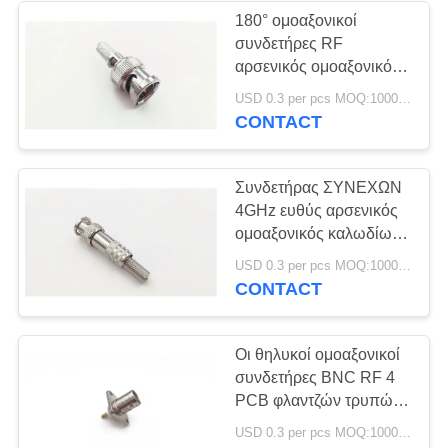
180° ομοαξονικοί
συνδετήρες RF
17
αρσενικός ομοαξονικός
Μέρη σφράγισης
συνδετήρας καλωδίων
USD 0.3 per pcs MOQ:1000pcs
καλωδίων 50 ωμ
CONTACT
μετάλλων
Συνδετήρας ΣΥΝΕΧΩΝ
4GHz ευθύς αρσενικός
ομοαξονικός καλωδίων/
ομοαξονικός
26
USD 0.3 per pcs MOQ:1000pcs
συνδετήρας δύναμης
CONTACT
Συνδετήρας
επιγραφών
Οι θηλυκοί ομοαξονικοί
συνδετήρες BNC RF 4
καρφιτσών
PCB φλαντζών τρυπών
πείθουν το θηλυκό
USD 0.3 per pcs MOQ:1000pcs
συνδετήρων στο θηλυκό