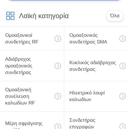
Λαϊκή κατηγορία
Όλα
Ομοαξονικοί
Ομοαξονικός
συνδετήρες RF
συνδετήρας SMA
Αδιάβροχος
Κυκλικός αδιάβροχος
ομοαξονικός
συνδετήρας
συνδετήρας
Ομοαξονική
Ηλεκτρικό λουρί
συνέλευση
καλωδίων
καλωδίων RF
Συνδετήρας
Μέρη σφράγισης
επιγραφών