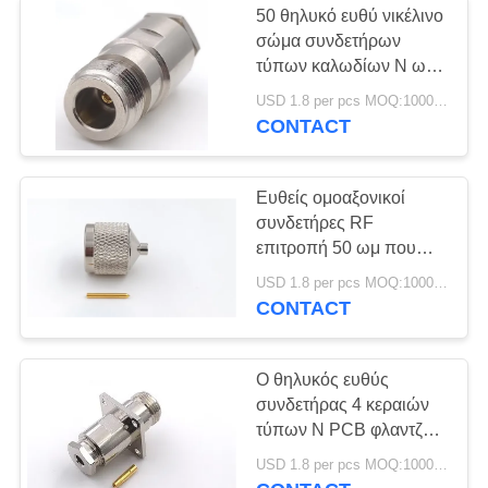
50 θηλυκό ευθύ νικέλινο
σώμα συνδετήρων
τύπων καλωδίων Ν ωμ
ομοαξονικό
USD 1.8 per pcs MOQ:1000pcs
CONTACT
Ευθείς ομοαξονικοί
συνδετήρες RF
επιτροπή 50 ωμ που
τοποθετεί τον αρσενικό
USD 1.8 per pcs MOQ:1000pcs
συνδετήρα τύπων Ν
CONTACT
Ο θηλυκός ευθύς
συνδετήρας 4 κεραιών
τύπων Ν PCB φλαντζών
τρυπών πείθει το
USD 1.8 per pcs MOQ:1000pcs
συνδετήρα