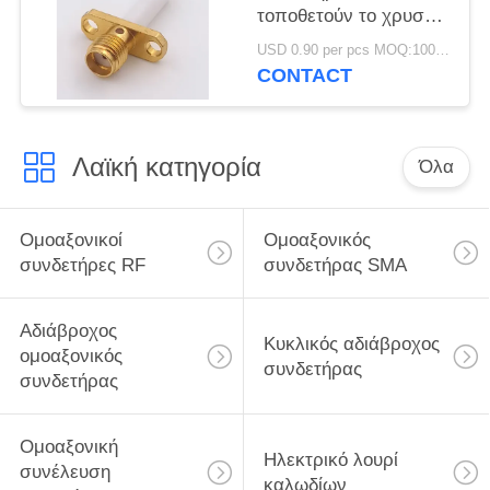
τοποθετούν το χρυσό
φλαντζών 2 τρυπών
USD 0.90 per pcs MOQ:1000 κομμάτια
που καλύπτεται με
CONTACT
Λαϊκή κατηγορία
Όλα
Ομοαξονικοί
Ομοαξονικός
συνδετήρες RF
συνδετήρας SMA
Αδιάβροχος
Κυκλικός αδιάβροχος
ομοαξονικός
συνδετήρας
συνδετήρας
Ομοαξονική
Ηλεκτρικό λουρί
συνέλευση
καλωδίων