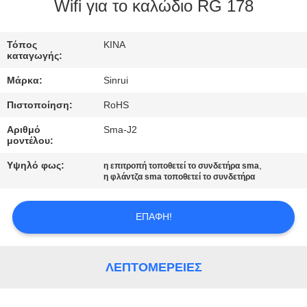
ΈΛΕΓΧΟΣ
Wifi για το καλώδιο RG 178
ΜΑΣ
Τόπος
ΚΙΝΑ
καταγωγής:
ΕΛΆΤΕ
Μάρκα:
Sinrui
ΣΕ
Πιστοποίηση:
RoHS
ΕΠΑΦΉ
Αριθμό
Sma-J2
ΜΕ
μοντέλου:
Υψηλό φως:
,
η επιτροπή τοποθετεί το συνδετήρα sma
ΖΗΤΉΣΤΕ
η φλάντζα sma τοποθετεί το συνδετήρα
ΈΝΑ
ΕΠΑΦΉ!
ΑΠΌΣΠΑΣΜΑ
SITEMAP
ΛΕΠΤΟΜΈΡΕΙΕΣ