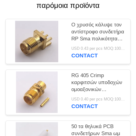
PRIVACY
παρόμοια προϊόντα
POLICY
Ο χρυσός κάλυψε τον
αντίστροφο συνδετήρα
RP Sma πολικότητας -
συνδετήρας
USD 0.43 per pcs MOQ:1000 κομμάτια
βουλωμάτων SMA για
CONTACT
το πάχος PCB 1.6mm
RG 405 Crimp
καρφιτσών υποδοχών
ομοαξονικών
συνδετήρων SMA/
USD 0.40 per pcs MOQ:1000 κομμάτια
θηλυκών συνδετήρων
CONTACT
SMA
50 τα θηλυκά PCB
συνδετήρων Sma ωμ