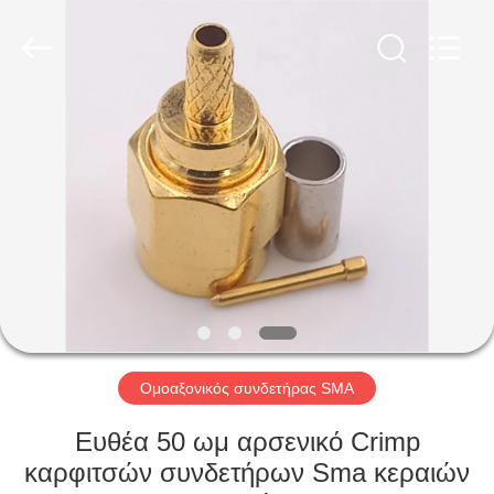
Shenzhen
Sinrui
Technology
Co.,
Ltd..
All
Rights
Reserved.
ΣΠΊΤΙ
ΠΡΟΪΌΝΤΑ
ΠΕΡΊΠΟΥ
ΕΜΕΊΣ
ΓΎΡΟΣ
ΕΡΓΟΣΤΑΣΊΩΝ
Ομοαξονικός συνδετήρας SMA
Ευθέα 50 ωμ αρσενικό Crimp
ΠΟΙΟΤΙΚΌΣ
καρφιτσών συνδετήρων Sma κεραιών