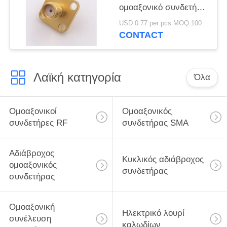
ομοαξονικό συνδετήρα
συνδετήρων SMA Jack
USD 0.77 per pcs MOQ:1000 κομμάτια
SMA με τη φλάντζα 4
CONTACT
τρυπών
Λαϊκή κατηγορία
Όλα
Ομοαξονικοί
Ομοαξονικός
συνδετήρες RF
συνδετήρας SMA
Αδιάβροχος
Κυκλικός αδιάβροχος
ομοαξονικός
συνδετήρας
συνδετήρας
Ομοαξονική
Ηλεκτρικό λουρί
συνέλευση
καλωδίων