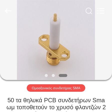
Shenzhen
Sinrui
Technology
Co.,
Ltd..
All
Rights
Reserved.
ΣΠΊΤΙ
ΠΡΟΪΌΝΤΑ
ΠΕΡΊΠΟΥ
ΕΜΕΊΣ
ΓΎΡΟΣ
ΕΡΓΟΣΤΑΣΊΩΝ
Ομοαξονικός συνδετήρας SMA
50 τα θηλυκά PCB συνδετήρων Sma
ΠΟΙΟΤΙΚΌΣ
ωμ τοποθετούν το χρυσό φλαντζών 2