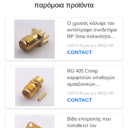
PRIVACY
παρόμοια προϊόντα
POLICY
Ο χρυσός κάλυψε τον
αντίστροφο συνδετήρα
RP Sma πολικότητας -
συνδετήρας
USD 0.43 per pcs MOQ:1000 κομμάτια
βουλωμάτων SMA για
CONTACT
το πάχος PCB 1.6mm
RG 405 Crimp
καρφιτσών υποδοχών
ομοαξονικών
συνδετήρων SMA/
USD 0.40 per pcs MOQ:1000 κομμάτια
θηλυκών συνδετήρων
CONTACT
SMA
Βίδα επιτροπής που
τοποθετεί τον