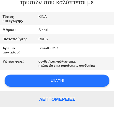
ΈΛΕΓΧΟΣ
τρυπών που καλύπτεται με
ΜΑΣ
Τόπος
ΚΙΝΑ
καταγωγής:
ΕΛΆΤΕ
Μάρκα:
Sinrui
ΣΕ
Πιστοποίηση:
RoHS
ΕΠΑΦΉ
Αριθμό
Sma-KFD57
ΜΕ
μοντέλου:
Υψηλό φως:
,
συνδετήρας γρύλων sma
ΖΗΤΉΣΤΕ
η φλάντζα sma τοποθετεί το συνδετήρα
ΈΝΑ
ΕΠΑΦΉ!
ΑΠΌΣΠΑΣΜΑ
SITEMAP
ΛΕΠΤΟΜΈΡΕΙΕΣ