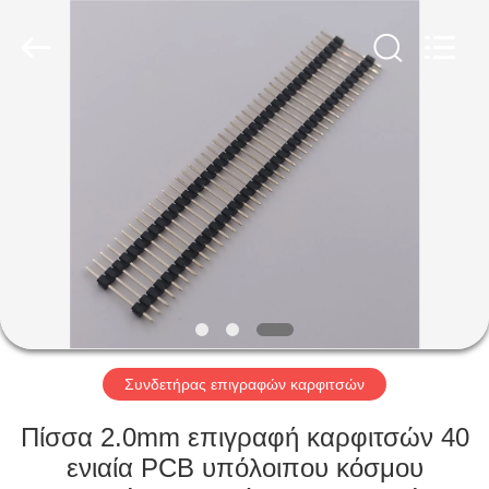
Shenzhen
Sinrui
Technology
Co.,
Ltd..
All
Rights
Reserved.
ΣΠΊΤΙ
ΠΡΟΪΌΝΤΑ
ΠΕΡΊΠΟΥ
ΕΜΕΊΣ
ΓΎΡΟΣ
ΕΡΓΟΣΤΑΣΊΩΝ
Συνδετήρας επιγραφών καρφιτσών
Πίσσα 2.0mm επιγραφή καρφιτσών 40
ΠΟΙΟΤΙΚΌΣ
ενιαία PCB υπόλοιπου κόσμου