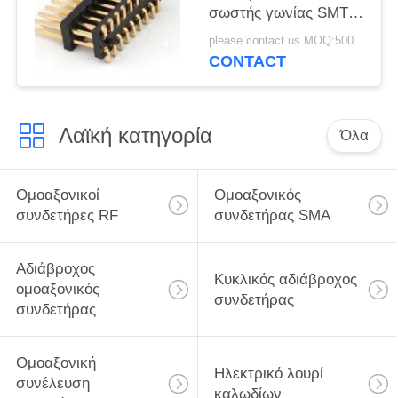
σωστής γωνίας SMT
καρφιτσών
please contact us MOQ:5000pcs
συνδετήρων 2x9
CONTACT
επιγραφών καρφιτσών
Λαϊκή κατηγορία
Όλα
Ομοαξονικοί
Ομοαξονικός
συνδετήρες RF
συνδετήρας SMA
Αδιάβροχος
Κυκλικός αδιάβροχος
ομοαξονικός
συνδετήρας
συνδετήρας
Ομοαξονική
Ηλεκτρικό λουρί
συνέλευση
καλωδίων