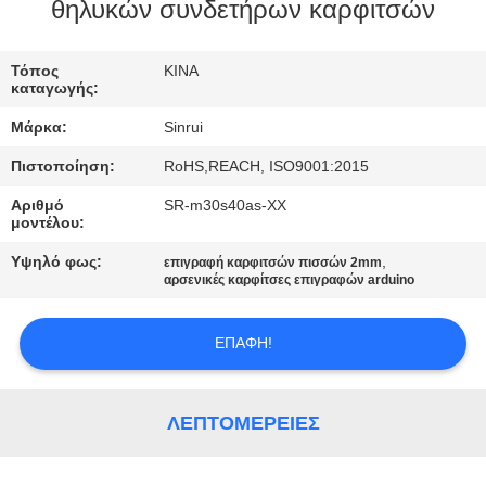
ΈΛΕΓΧΟΣ
θηλυκών συνδετήρων καρφιτσών
ΜΑΣ
Τόπος
ΚΙΝΑ
καταγωγής:
ΕΛΆΤΕ
Μάρκα:
Sinrui
ΣΕ
Πιστοποίηση:
RoHS,REACH, ISO9001:2015
ΕΠΑΦΉ
Αριθμό
SR-m30s40as-ΧΧ
ΜΕ
μοντέλου:
Υψηλό φως:
,
επιγραφή καρφιτσών πισσών 2mm
ΖΗΤΉΣΤΕ
αρσενικές καρφίτσες επιγραφών arduino
ΈΝΑ
ΕΠΑΦΉ!
ΑΠΌΣΠΑΣΜΑ
SITEMAP
ΛΕΠΤΟΜΈΡΕΙΕΣ