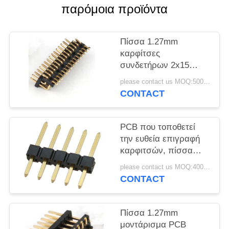
PRIVACY
παρόμοια προϊόντα
POLICY
Πίσσα 1.27mm
καρφίτσες
συνδετήρων 2x15
επιγραφών καρφιτσών
please contact us MOQ:5000pcs
90 καρφίτσες
CONTACT
επιγραφών βαθμού
PCB που τοποθετεί
την ευθεία επιγραφή
καρφιτσών, πίσσα
2.54mm καρφιτσών
please contact us MOQ:4000PCS
1x5 επιγραφή
CONTACT
καρφιτσών
Πίσσα 1.27mm
μοντάρισμα PCB