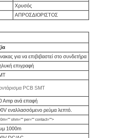
Χρυσός
ΑΠΡΟΣΔΙΟΡΙΣΤΟΣ
ξία
νακας για να επιβιβαστεί στο συνδετήρα
ηλυκή επιγραφή
MT
οντάρισμα PCB SMT
.0 Amp ανά επαφή
00V εναλλασσόμενο ρεύμα λεπτό.
20m="" ohm="" per="" contact="">
ωμ 1000m
00V DC/AC