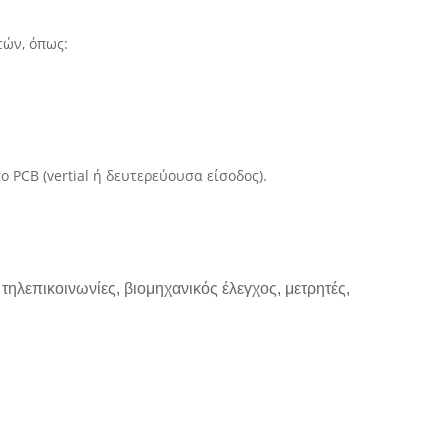
τών, όπως:
 PCB (vertial ή δευτερεύουσα είσοδος).
ηλεπικοινωνίες, βιομηχανικός έλεγχος, μετρητές,