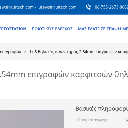
s@sinruitech.com / luis@sinruitech.com
86-755-2673-808
ΕΡΓΟΣΤΑΣΊΩΝ
ΠΟΙΟΤΙΚΌΣ ΈΛΕΓΧΟΣ
ΜΑΣ ΕΛΆΤΕ ΣΕ ΕΠΑΦΉ Μ
 επιγραφών
1x 8 θηλυκός συνδετήρας 2.54mm επιγραφών καρφ
2.54mm επιγραφών καρφιτσών θηλ
Βασικές πληροφορί
Τόπος καταγωγής: