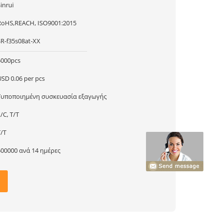
inrui
RoHS,REACH, ISO9001:2015
SR-f35s08at-ΧΧ
5000pcs
USD 0.06 per pcs
Τυποποιημένη συσκευασία εξαγωγής
/C, T/T
T/T
500000 ανά 14 ημέρες