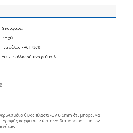
8 καρφίτσες
3,5 χιλ.
Ίνα υάλου PA6T +30%
500V εναλλασσόμενο ρεύμα/λ.,
CB
ευκρινισμένο ύψος πλαστικών 8.5mm ότι μπορεί να
 επιγραφής καρφιτσών ώστε να διαμορφώσει με τον
 πινάκων