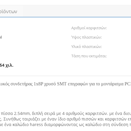
οϊόντων
Αριθμοί καρφιτσών:
l
Ύψος πλαστικών:
Υλικό πλαστικών:
Τάση που εκτιμάται:
54 χιλ.
υκός συνδετήρας 1x8P χρυσό SMT επιγραφών για το μοντάρισμα P
 πίσσα 2.54mm, διπλή σειρά με 4 αριθμούς καρφιτσών. με ένα δι
ς. Συνήθως ταιριάζει με έναν ίδιο αριθμό πισσών και καρφιτσών
ι με ένα καλώδιο haress διαμορφώνοντας ως καλώδιο στη σύνδεση