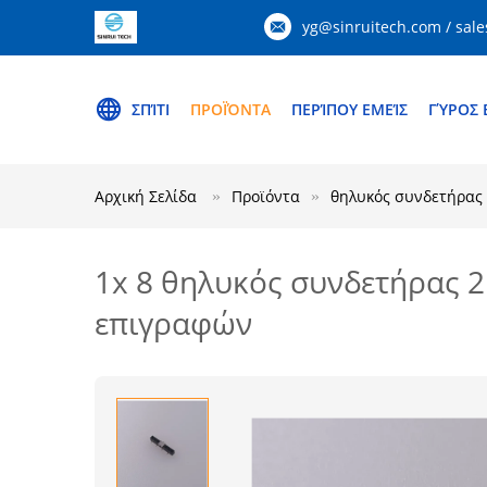
yg@sinruitech.com / sale
ΣΠΊΤΙ
ΠΡΟΪΌΝΤΑ
ΠΕΡΊΠΟΥ ΕΜΕΊΣ
ΓΎΡΟΣ 
Αρχική Σελίδα
Προϊόντα
θηλυκός συνδετήρας
1x 8 θηλυκός συνδετήρας 
επιγραφών