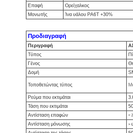
Επαφή
Ορείχαλκος
Μονωτής
Ίνα υάλου PA6T +30%
Προδιαγραφή
Περιγραφή
Α
Τύπος
Πί
Γένος
Θ
Δομή
S
Τοποθετώντας τύπος
Μ
Ρεύμα που εκτιμάται
3
Τάση που εκτιμάται
5
Αντίσταση επαφών
< 
Αντίσταση μόνωσης
>
Αντίσταση της τάσης
5