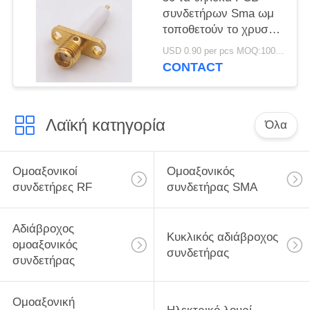
συνδετήρων Sma ωμ
τοποθετούν το χρυσό
φλαντζών 2 τρυπών
USD 0.90 per pcs MOQ:1000 κομμάτια
που καλύπτεται με
CONTACT
Λαϊκή κατηγορία
Όλα
Ομοαξονικοί
Ομοαξονικός
συνδετήρες RF
συνδετήρας SMA
Αδιάβροχος
Κυκλικός αδιάβροχος
ομοαξονικός
συνδετήρας
συνδετήρας
Ομοαξονική