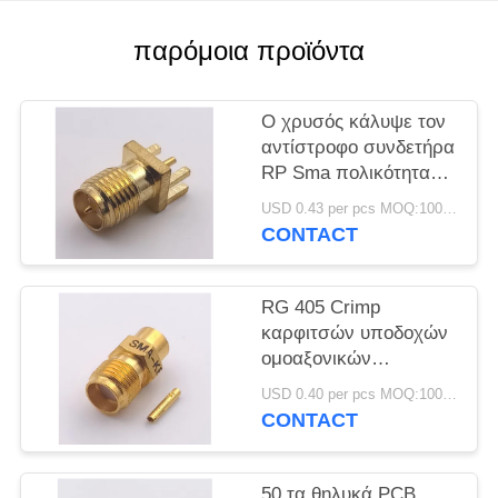
PRIVACY
POLICY
παρόμοια προϊόντα
Ο χρυσός κάλυψε τον
αντίστροφο συνδετήρα
RP Sma πολικότητας -
συνδετήρας
USD 0.43 per pcs MOQ:1000 κομμάτια
βουλωμάτων SMA για
CONTACT
το πάχος PCB 1.6mm
RG 405 Crimp
καρφιτσών υποδοχών
ομοαξονικών
συνδετήρων SMA/
USD 0.40 per pcs MOQ:1000 κομμάτια
θηλυκών συνδετήρων
CONTACT
SMA
50 τα θηλυκά PCB