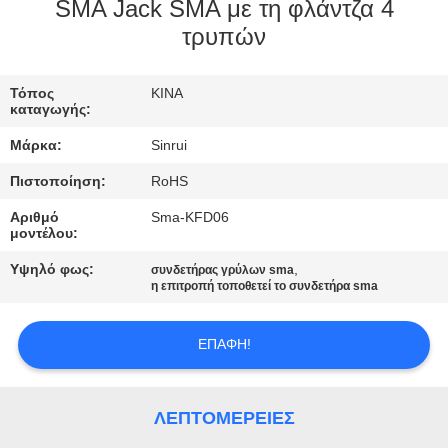
ΈΛΕΓΧΟΣ
SMA Jack SMA με τη φλάντζα 4
τρυπών
ΜΑΣ
Τόπος
ΚΙΝΑ
ΕΛΆΤΕ
καταγωγής:
ΣΕ
Μάρκα:
Sinrui
ΕΠΑΦΉ
Πιστοποίηση:
RoHS
ΜΕ
Αριθμό
Sma-KFD06
μοντέλου:
ΖΗΤΉΣΤΕ
Υψηλό φως:
,
συνδετήρας γρύλων sma
η επιτροπή τοποθετεί το συνδετήρα sma
ΈΝΑ
ΑΠΌΣΠΑΣΜΑ
ΕΠΑΦΉ!
SITEMAP
ΛΕΠΤΟΜΈΡΕΙΕΣ