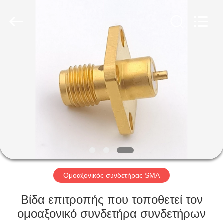
Shenzhen
Sinrui
Technology
Co.,
Ltd..
All
Rights
Reserved.
ΣΠΊΤΙ
ΠΡΟΪΌΝΤΑ
ΠΕΡΊΠΟΥ
ΕΜΕΊΣ
ΓΎΡΟΣ
ΕΡΓΟΣΤΑΣΊΩΝ
Ομοαξονικός συνδετήρας SMA
Βίδα επιτροπής που τοποθετεί τον
ΠΟΙΟΤΙΚΌΣ
ομοαξονικό συνδετήρα συνδετήρων